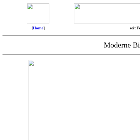
[
Home
]
seit F
Moderne Bil