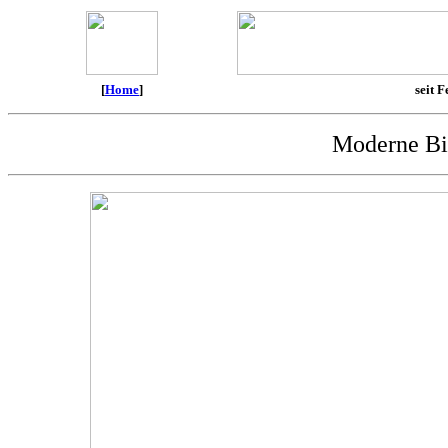
[
Home
]
seit F
Moderne Bil