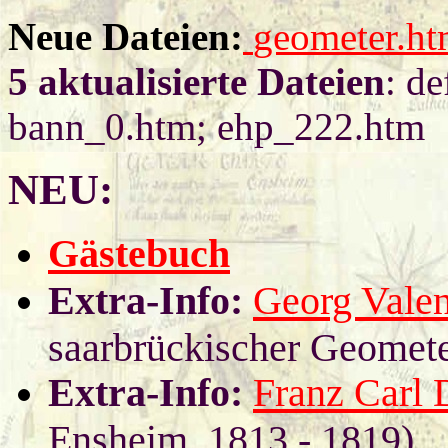
Neue Dateien:
geometer.ht
5 aktualisierte Dateien
: d
bann_0.htm; ehp_222.htm
NEU:
Gästebuch
Extra-Info:
Georg Valen
saarbrückischer Geomete
Extra-Info:
Franz Carl
Ensheim, 1813 - 1819)