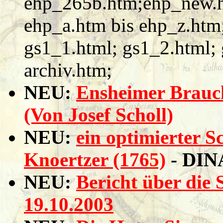
ehp_265b.htm;ehp_new.h
ehp_a.htm bis ehp_z.htm
gs1_1.html; gs1_2.html;
archiv.htm;
NEU:
Ensheimer Brauc
(Von Josef Scholl)
NEU:
ein optimierter 
Knoertzer (1765)
- DINA
NEU:
Bericht über die
19.10.2003