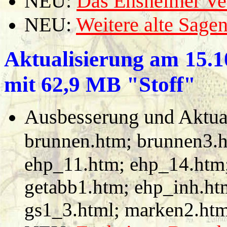
NEU:
Das Ensheimer Ve
NEU:
Weitere alte Sag
Aktualisierung am
15.1
mit 62,9 MB "Stoff"
Ausbesserung und Aktual
brunnen.htm;
brunnen3.h
ehp_11.htm; ehp_14.htm;
getabb1.htm; ehp_inh.ht
gs1_3.html; marken2.htm