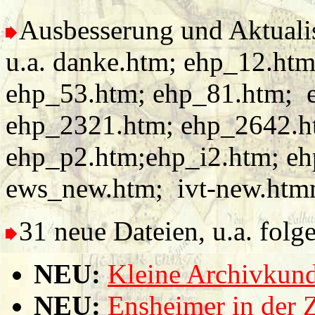
Ausbesserung und Aktualis
u.a. danke.htm; ehp_12.ht
ehp_53.htm; ehp_81.htm; 
ehp_2321.htm; ehp_2642.h
ehp_p2.htm;ehp_i2.htm; eh
ews_new.htm; ivt-new.htm
31 neue Dateien, u.a. folg
NEU:
Kleine Archivkun
NEU:
Ensheimer in der Z