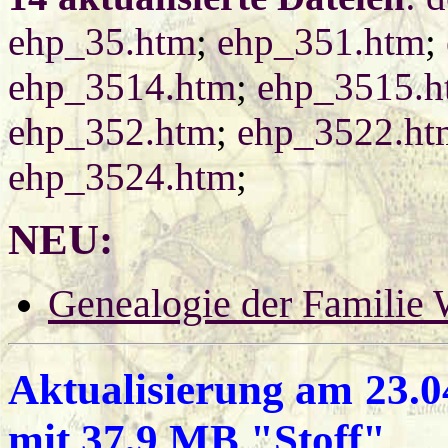
ehp_35.htm
;
ehp_351.htm
;
ehp_3514.htm
;
ehp_3515.h
ehp_352.htm
;
ehp_3522.ht
ehp_3524.htm
;
NEU:
Genealogie der Fami
Aktualisierung am
23.0
mit 37,9 MB "Stoff"