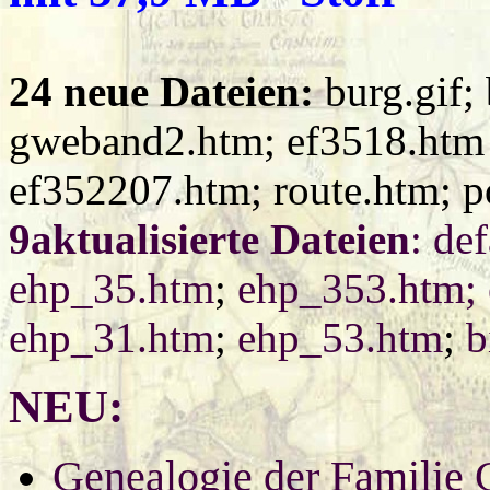
24 neue Dateien:
burg.gif; 
gweband2.htm; ef3518.htm 
ef352207.htm; route.htm; 
9aktualisierte Dateien
: de
ehp_35.htm
;
ehp_353.htm;
ehp_31.htm
;
ehp_53.htm
;
b
NEU:
Genealogie der Familie 