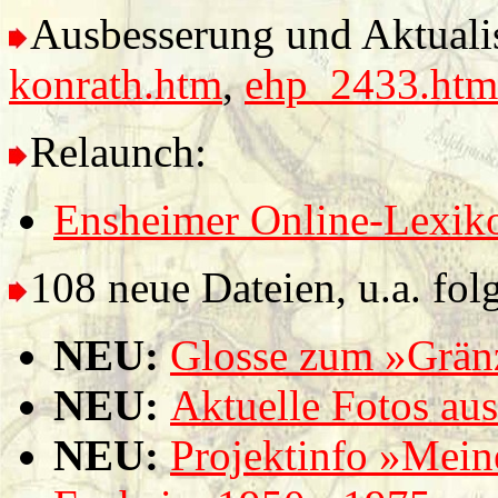
Ausbesserung und Aktualis
konrath.htm
,
ehp_2433.htm
Relaunch:
Ensheimer Online-Lexik
108 neue Dateien, u.a. fol
NEU:
Glosse zum »Grän
NEU:
Aktuelle Fotos au
NEU:
Projektinfo »Mein